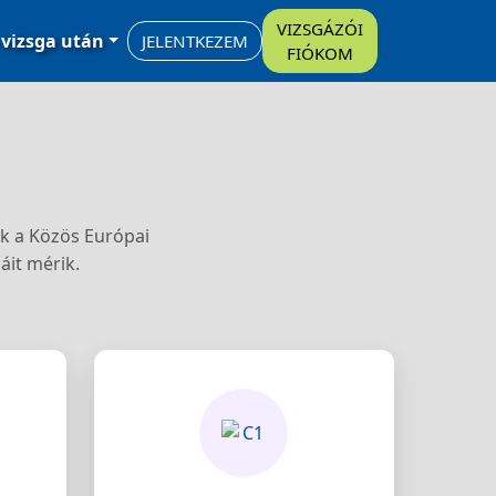
VIZSGÁZÓI
 vizsga után
JELENTKEZEM
FIÓKOM
ak a Közös Európai
áit mérik.