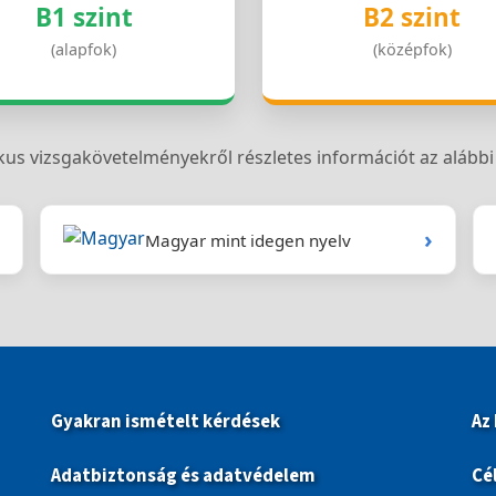
B1 szint
B2 szint
(alapfok)
(középfok)
kus vizsgakövetelményekről részletes információt az alábbi 
›
Magyar mint idegen nyelv
Gyakran ismételt kérdések
Az
Adatbiztonság és adatvédelem
Cé