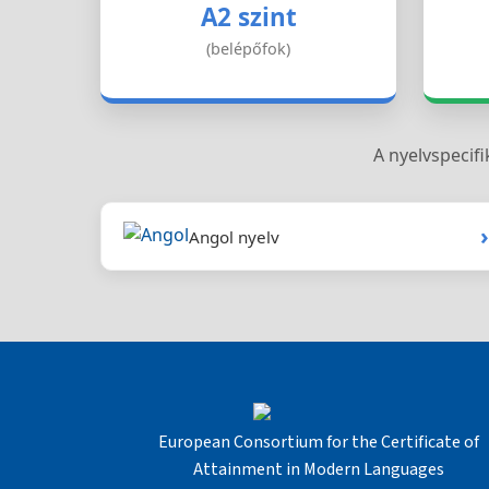
A2 szint
(belépőfok)
A nyelvspecifi
›
Angol nyelv
European Consortium for the Certificate of
Attainment in Modern Languages