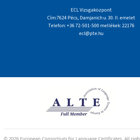
ECL Vizsgaközpont
Cím:7624 Pécs, Damjanich u. 30. II. emelet
Telefon: +36 72-501-500 mellékek: 22176
ecl@pte.hu
© 2026 European Consortium for Language Certificates. All righ