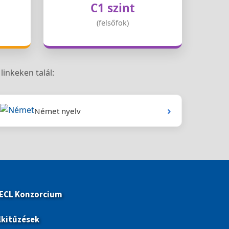
C1 szint
(felsőfok)
linkeken talál:
›
Német nyelv
 ECL Konzorcium
lkitűzések