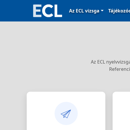
Az ECL vizsga
Tájékoz
Az ECL nyelvvizsg
Referenci