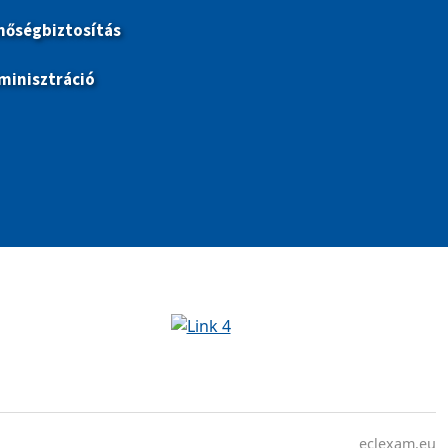
nőségbiztosítás
minisztráció
eclexam.eu