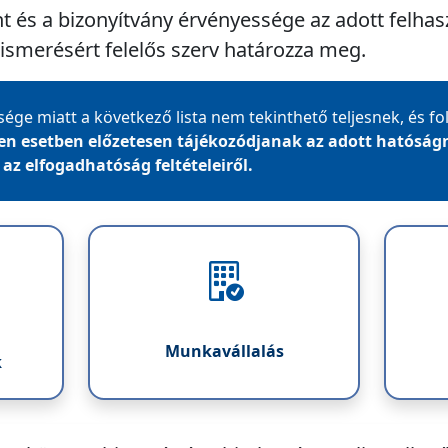
t és a bizonyítvány érvényessége az adott felhasz
elismerésért felelős szerv határozza meg.
ége miatt a következő lista nem tekinthető teljesnek, és f
en esetben előzetesen tájékozódjanak az adott hatóságn
z elfogadhatóság feltételeiről.
Munkavállalás
k