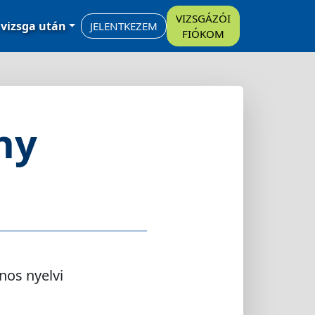
VIZSGÁZÓI
 vizsga után
JELENTKEZEM
FIÓKOM
ny
ános nyelvi