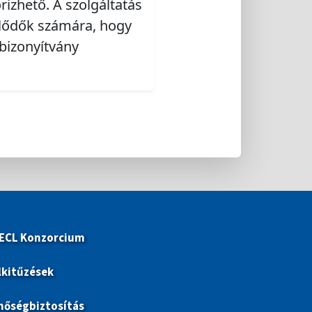
rizhető. A szolgáltatás
klődők számára, hogy
bizonyítvány
 ECL Konzorcium
lkitűzések
nőségbiztosítás