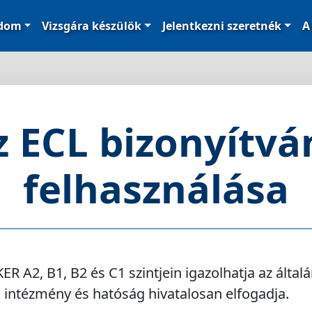
ódom
Vizsgára készülök
Jelentkezni szeretnék
A
z ECL bizonyítvá
felhasználása
ER A2, B1, B2 és C1 szintjein igazolhatja az által
intézmény és hatóság hivatalosan elfogadja.