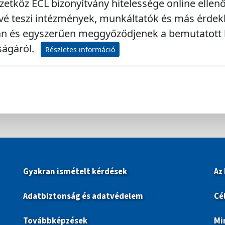
etköz ECL bizonyítvány hitelessége online ellenő
vé teszi intézmények, munkáltatók és más érde
n és egyszerűen meggyőződjenek a bemutatott 
ságáról.
Részletes információ
Gyakran ismételt kérdések
Az
Adatbiztonság és adatvédelem
Cé
Továbbképzések
Mi