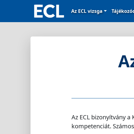
Az ECL vizsga
Tájékoz
A
Az ECL bizonyítvány a K
kompetenciát. Számos 