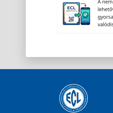
A nemz
lehető
gyorsa
valódi