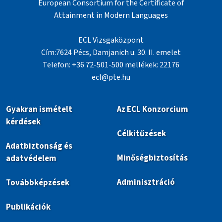
European Consortium for the Certificate of
Attainment in Modern Languages
ECL Vizsgaközpont
Cím:7624 Pécs, Damjanich u. 30. II. emelet
Telefon: +36 72-501-500 mellékek: 22176
ecl@pte.hu
Gyakran ismételt
Az ECL Konzorcium
kérdések
Célkitűzések
Adatbiztonság és
Minőségbiztosítás
adatvédelem
Adminisztráció
Továbbképzések
Publikációk