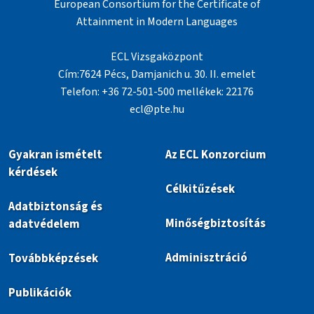
European Consortium for the Certificate of
Attainment in Modern Languages
ECL Vizsgaközpont
Cím:7624 Pécs, Damjanich u. 30. II. emelet
Telefon: +36 72-501-500 mellékek: 22176
ecl@pte.hu
Gyakran ismételt
Az ECL Konzorcium
kérdések
Célkitűzések
Adatbiztonság és
Minőségbiztosítás
adatvédelem
Adminisztráció
Továbbképzések
Publikációk