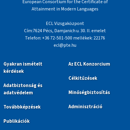
European Consortium for the Certificate of
Attainment in Modern Languages
ECL Vizsgaközpont
Cím:7624 Pécs, Damjanich u. 30. II. emelet
Telefon: +36 72-501-500 mellékek: 22176
ecl@pte.hu
Gyakran ismételt
Az ECL Konzorcium
kérdések
Célkitűzések
Adatbiztonság és
Minőségbiztosítás
adatvédelem
Adminisztráció
Továbbképzések
Publikációk