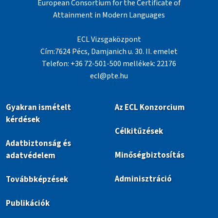
European Consortium for the Certificate of
Attainment in Modern Languages
ECL Vizsgaközpont
Cím:7624 Pécs, Damjanich u. 30. II. emelet
Telefon: +36 72-501-500 mellékek: 22176
ecl@pte.hu
Gyakran ismételt
Az ECL Konzorcium
kérdések
Célkitűzések
Adatbiztonság és
Minőségbiztosítás
adatvédelem
Adminisztráció
Továbbképzések
Publikációk