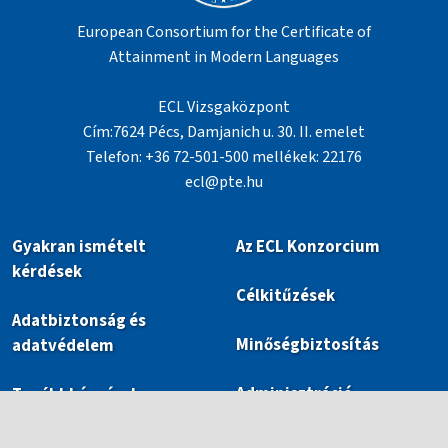
European Consortium for the Certificate of
Attainment in Modern Languages
ECL Vizsgaközpont
Cím:7624 Pécs, Damjanich u. 30. II. emelet
Telefon: +36 72-501-500 mellékek: 22176
ecl@pte.hu
Gyakran ismételt
Az ECL Konzorcium
kérdések
Célkitűzések
Adatbiztonság és
Minőségbiztosítás
adatvédelem
Adminisztráció
Továbbképzések
Publikációk