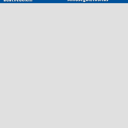
Adminisztráció
Továbbképzések
Publikációk
Szakmai projektek
ECL Országos Nyelvi
Verseny 2025/2026