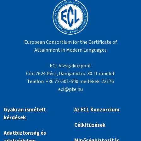
European Consortium for the Certificate of
Attainment in Modern Languages
ECL Vizsgaközpont
Cím:7624 Pécs, Damjanich u. 30. II. emelet
Telefon: +36 72-501-500 mellékek: 22176
ecl@pte.hu
Gyakran ismételt
Az ECL Konzorcium
kérdések
Célkitűzések
Adatbiztonság és
Minőségbiztosítás
adatvédelem