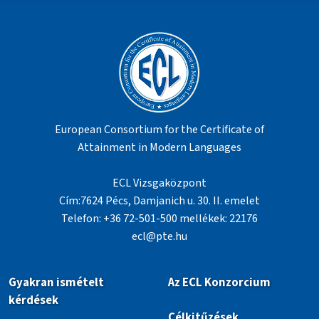
European Consortium for the Certificate of
Attainment in Modern Languages
ECL Vizsgaközpont
Cím:7624 Pécs, Damjanich u. 30. II. emelet
Telefon: +36 72-501-500 mellékek: 22176
ecl@pte.hu
Gyakran ismételt
Az ECL Konzorcium
kérdések
Célkitűzések