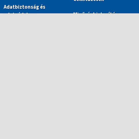
Adatbiztonság és
Minőségbiztosítás
adatvédelem
Adminisztráció
Továbbképzések
Publikációk
Szakmai projektek
ECL Országos Nyelvi
Verseny 2025/2026