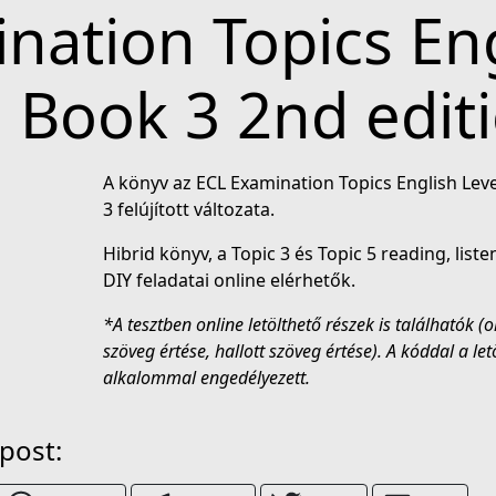
nation Topics Eng
 Book 3 2nd edit
A könyv az ECL Examination Topics English Lev
3 felújított változata.
Hibrid könyv, a Topic 3 és Topic 5 reading, liste
DIY feladatai online elérhetők.
*A tesztben online letölthető részek is találhatók (o
szöveg értése, hallott szöveg értése). A kóddal a let
alkalommal engedélyezett.
 post: