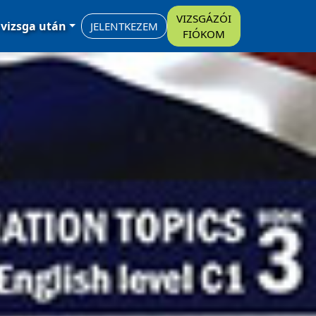
VIZSGÁZÓI
 vizsga után
JELENTKEZEM
FIÓKOM