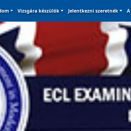
ódom
Vizsgára készülök
Jelentkezni szeretnék
A