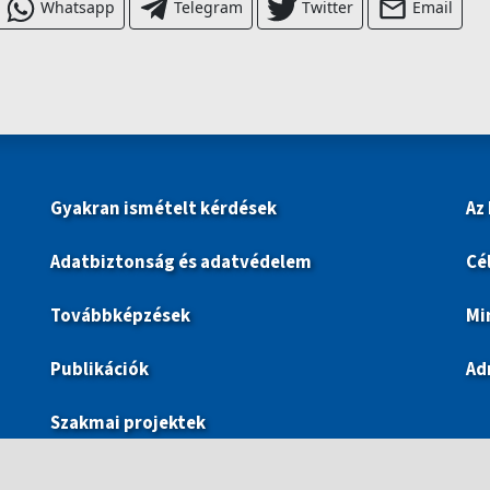
Whatsapp
Telegram
Twitter
Email
Gyakran ismételt kérdések
Az
Adatbiztonság és adatvédelem
Cé
Továbbképzések
Mi
Publikációk
Ad
Szakmai projektek
ECL Országos Nyelvi Verseny 2025/2026