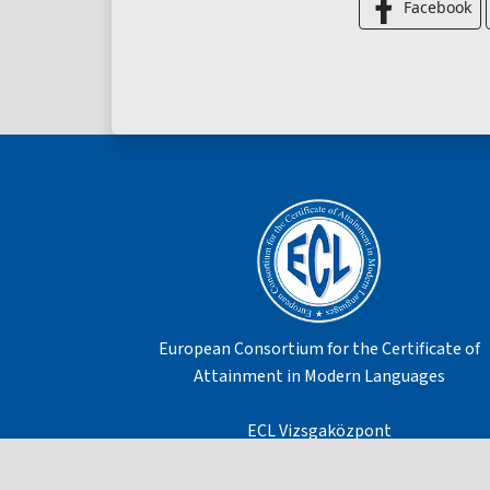
Facebook
European Consortium for the Certificate of
Attainment in Modern Languages
ECL Vizsgaközpont
Cím:7624 Pécs, Damjanich u. 30. II. emelet
Telefon: +36 72-501-500 mellékek: 22176