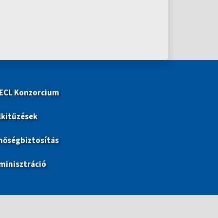
 ECL Konzorcium
lkitűzések
nőségbiztosítás
minisztráció