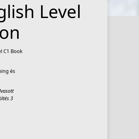
lish Level
ion
el C1 Book
ning és
lvasott
öltés 3