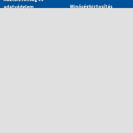
Minőségbiztosítás
adatvédelem
Adminisztráció
Továbbképzések
Publikációk
Szakmai projektek
ECL Országos Nyelvi
Verseny 2025/2026