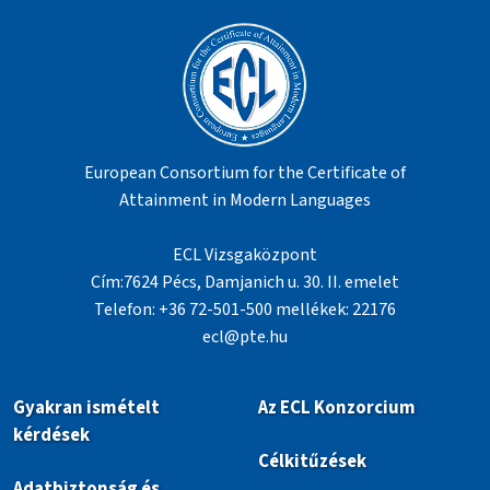
European Consortium for the Certificate of
Attainment in Modern Languages
ECL Vizsgaközpont
Cím:7624 Pécs, Damjanich u. 30. II. emelet
Telefon: +36 72-501-500 mellékek: 22176
ecl@pte.hu
Gyakran ismételt
Az ECL Konzorcium
kérdések
Célkitűzések
Adatbiztonság és