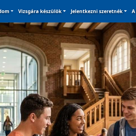
ódom
Vizsgára készülök
Jelentkezni szeretnék
A