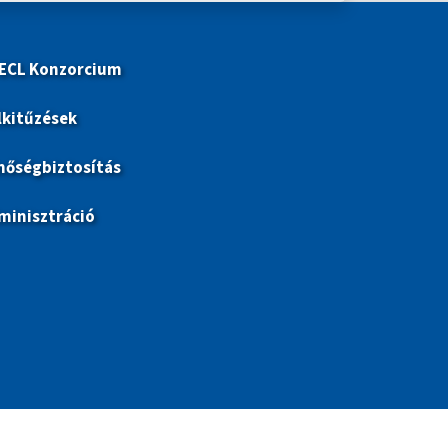
 ECL Konzorcium
lkitűzések
nőségbiztosítás
minisztráció