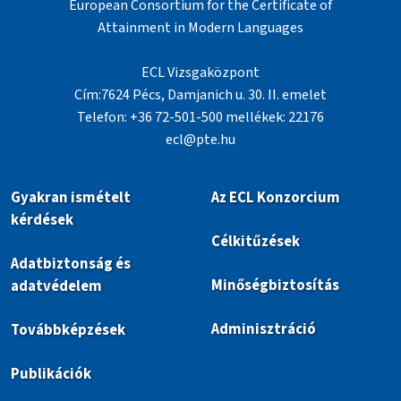
European Consortium for the Certificate of
Attainment in Modern Languages
ECL Vizsgaközpont
Cím:7624 Pécs, Damjanich u. 30. II. emelet
Telefon: +36 72-501-500 mellékek: 22176
ecl@pte.hu
Gyakran ismételt
Az ECL Konzorcium
kérdések
Célkitűzések
Adatbiztonság és
Minőségbiztosítás
adatvédelem
Adminisztráció
Továbbképzések
Publikációk