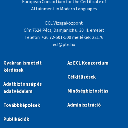
European Consortium for the Certificate of
Attainment in Modern Languages
ECL Vizsgaközpont
Cím:7624 Pécs, Damjanich u. 30. II. emelet
Telefon: +36 72-501-500 mellékek: 22176
ecl@pte.hu
Gyakran ismételt
Az ECL Konzorcium
kérdések
Célkitűzések
Adatbiztonság és
Minőségbiztosítás
adatvédelem
Adminisztráció
Továbbképzések
Publikációk